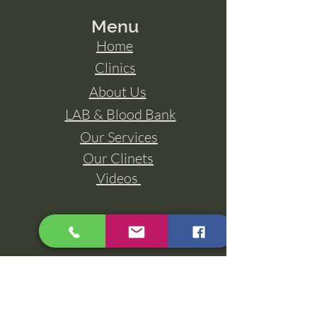
Menu
Home
Clinics
About Us
LAB & Blood Bank
Our Services
Our Clinets
Videos
Contact Us
​
01277700777