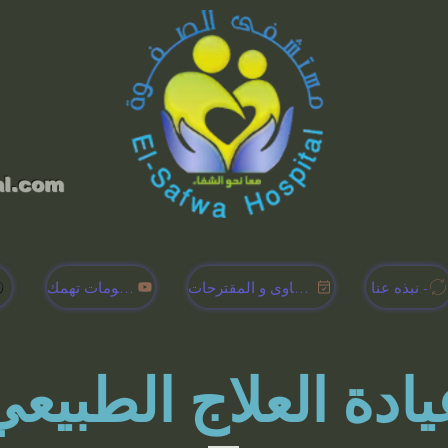
al.com
نبذه عنا -
الشكاوى و المقترحات
معلومات تهمك -
يادة العلاج الطبيعي