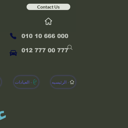
Contact Us
010 10 666 000
012 777 00 777
الرئيسيه -
العيادات -
ع