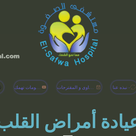
al.com
نبذه عنا -
الشكاوى و المقترحات
معلومات تهمك -
يادة أمراض القلب