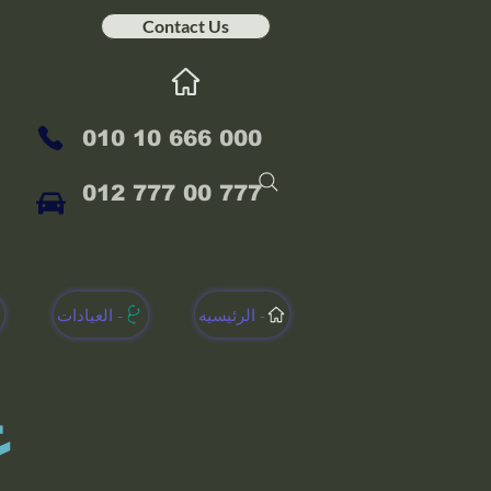
Contact Us
010 10 666 000
012 777 00 777
الرئيسيه -
العيادات -
ع