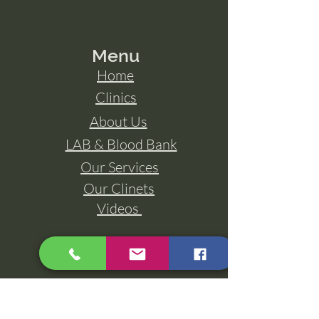
Menu
Home
Clinics
About Us
LAB & Blood Bank
Our Services
Our Clinets
Videos
Contact Us