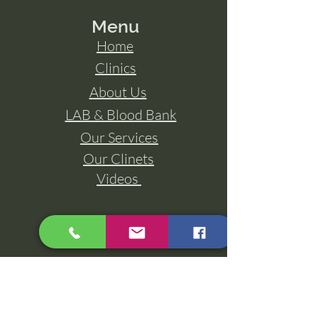
Menu
Home
Clinics
About Us
LAB & Blood Bank
Our Services
Our Clinets
Videos
Contact Us
​
01277700777